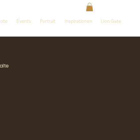
ote
Events
Portrait
Inspirationen
Lion Gate
alte