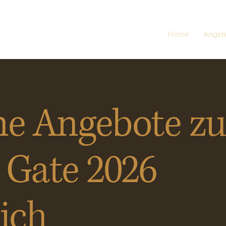
Home
Angeb
ne Angebote z
 Gate 2026
dich