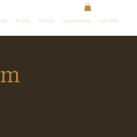
ote
Events
Portrait
Inspirationen
Lion Gate
um