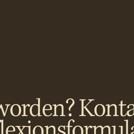
worden? Konta
flexionsformul