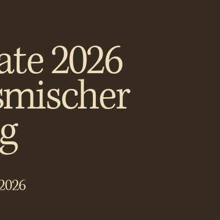
ate 2026
smischer
ag
.2026