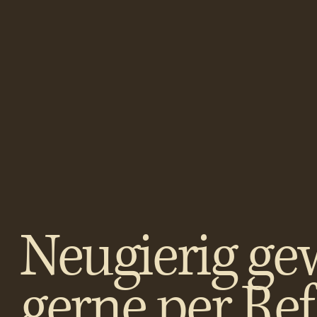
Neugierig ge
gerne per Re