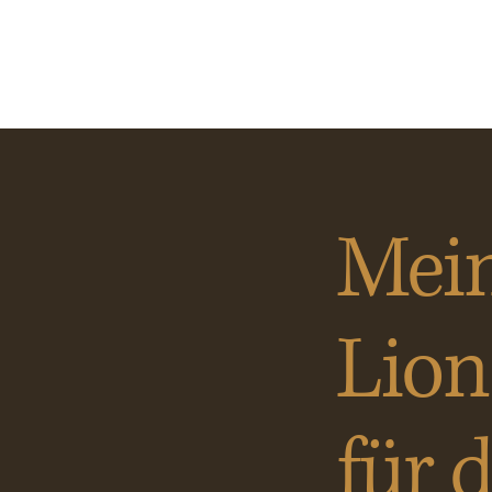
Mei
Lion
für 