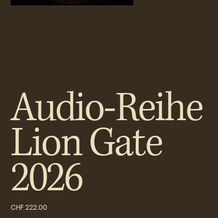
Audio-Reihe
Lion Gate
2026
Price
CHF 222.00