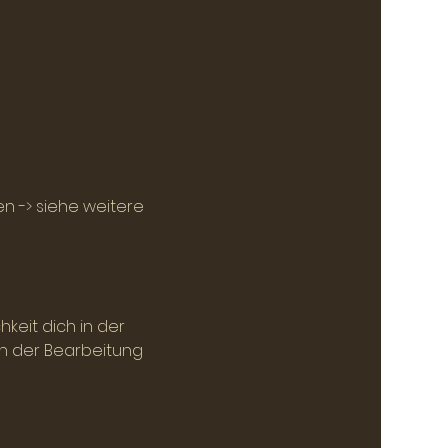
 -> siehe weitere 
eit dich in der 
n der Bearbeitung 