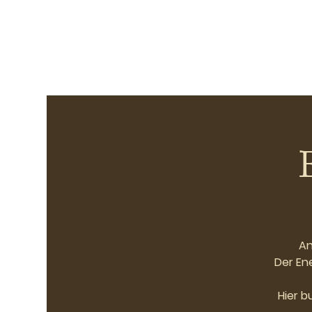
An
Der En
Hier b