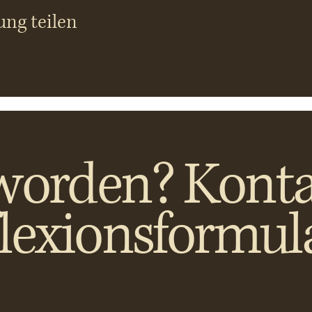
ung teilen
worden? Konta
flexionsformul