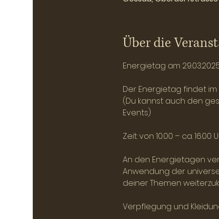
Über die Veranst
Energietag am 29.03.202
Der Energietag findet im
(Du kannst auch den ges
Events)
Zeit: von 10.00 – ca. 16.00 
An den Energietagen vert
Anwendung der universel
deiner Themen weiterz
Verpflegung und Kleidung