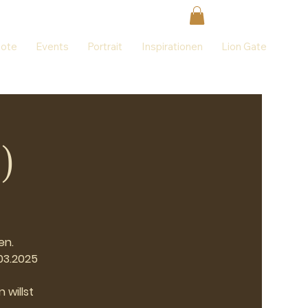
ote
Events
Portrait
Inspirationen
Lion Gate
)
en.
03.2025
 willst