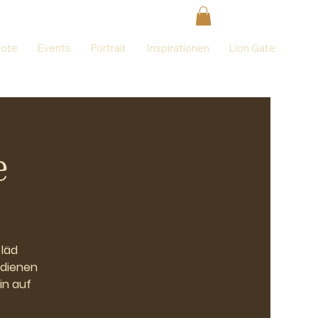
ote
Events
Portrait
Inspirationen
Lion Gate
e
 läd
t dienen
in auf