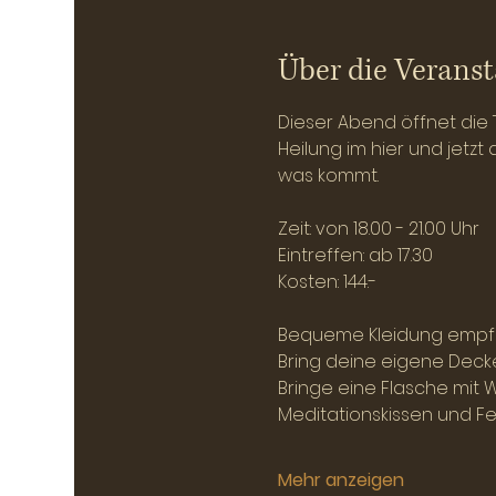
Über die Veranst
Dieser Abend öffnet die 
Heilung im hier und jetzt
was kommt.
Zeit: von 18.00 - 21.00 Uhr
Eintreffen: ab 17.30
Kosten: 144.-
Bequeme Kleidung empf
Bring deine eigene Deck
Bringe eine Flasche mit
Meditationskissen und Fe
Mehr anzeigen