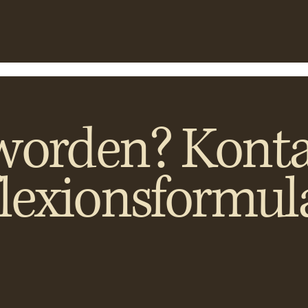
worden? Konta
flexionsformul