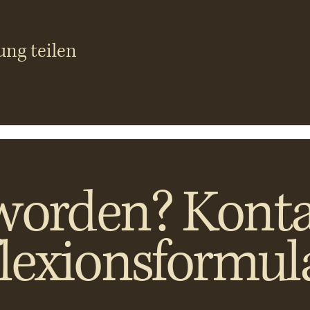
ung teilen
worden? Konta
flexionsformul