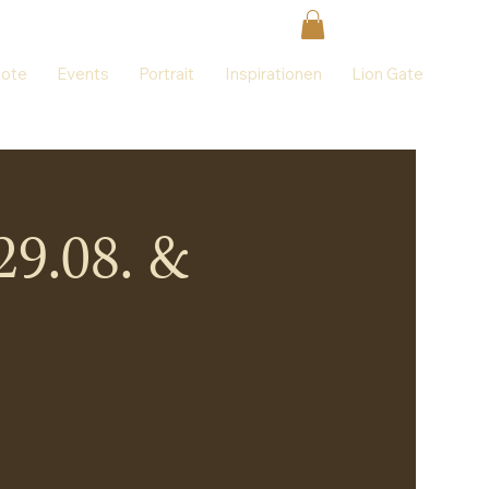
ote
Events
Portrait
Inspirationen
Lion Gate
29.08. &